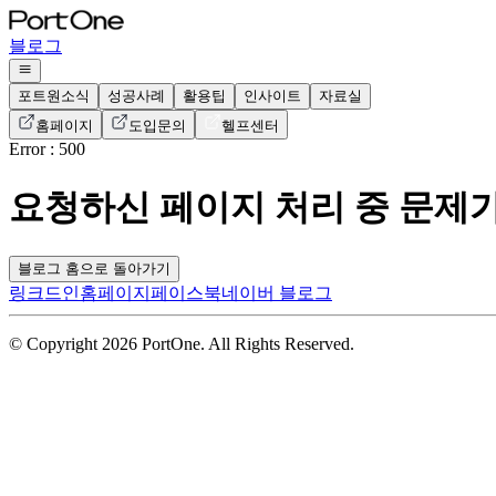
블로그
포트원소식
성공사례
활용팁
인사이트
자료실
홈페이지
도입문의
헬프센터
Error : 500
요청하신 페이지 처리 중 문제
블로그 홈으로 돌아가기
링크드인
홈페이지
페이스북
네이버 블로그
© Copyright 2026 PortOne. All Rights Reserved.