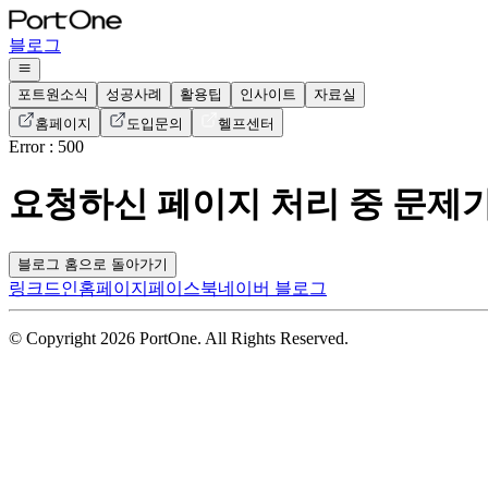
블로그
포트원소식
성공사례
활용팁
인사이트
자료실
홈페이지
도입문의
헬프센터
Error : 500
요청하신 페이지 처리 중 문제
블로그 홈으로 돌아가기
링크드인
홈페이지
페이스북
네이버 블로그
© Copyright 2026 PortOne. All Rights Reserved.